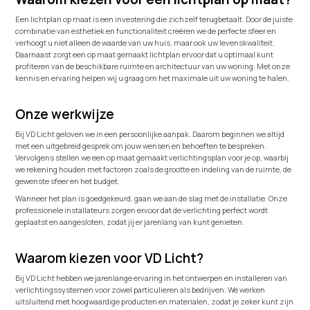
Een lichtplan op maat is een investering die zichzelf terugbetaalt. Door de juiste
combinatie van esthetiek en functionaliteit creëren we de perfecte sfeer en
verhoogt u niet alleen de waarde van uw huis, maar ook uw levenskwaliteit.
Daarnaast zorgt een op maat gemaakt lichtplan ervoor dat u optimaal kunt
profiteren van de beschikbare ruimte en architectuur van uw woning. Met onze
kennis en ervaring helpen wij u graag om het maximale uit uw woning te halen.
Onze werkwijze
Bij VD Licht geloven we in een persoonlijke aanpak. Daarom beginnen we altijd
met een uitgebreid gesprek om jouw wensen en behoeften te bespreken.
Vervolgens stellen we een op maat gemaakt verlichtingsplan voor je op, waarbij
we rekening houden met factoren zoals de grootte en indeling van de ruimte, de
gewenste sfeer en het budget.
Wanneer het plan is goedgekeurd, gaan we aan de slag met de installatie. Onze
professionele installateurs zorgen ervoor dat de verlichting perfect wordt
geplaatst en aangesloten, zodat jij er jarenlang van kunt genieten.
Waarom kiezen voor VD Licht?
Bij VD Licht hebben we jarenlange ervaring in het ontwerpen en installeren van
verlichtingssystemen voor zowel particulieren als bedrijven. We werken
uitsluitend met hoogwaardige producten en materialen, zodat je zeker kunt zijn