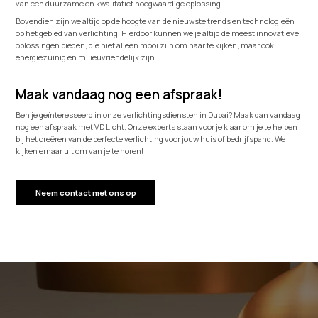
van een duurzame en kwalitatief hoogwaardige oplossing.
Bovendien zijn we altijd op de hoogte van de nieuwste trends en technologieën
op het gebied van verlichting. Hierdoor kunnen we je altijd de meest innovatieve
oplossingen bieden, die niet alleen mooi zijn om naar te kijken, maar ook
energiezuinig en milieuvriendelijk zijn.
Maak vandaag nog een afspraak!
Ben je geïnteresseerd in onze verlichtingsdiensten in Dubai? Maak dan vandaag
nog een afspraak met VD Licht. Onze experts staan voor je klaar om je te helpen
bij het creëren van de perfecte verlichting voor jouw huis of bedrijfspand. We
kijken ernaar uit om van je te horen!
Neem contact met ons op