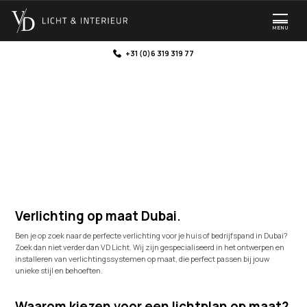
MENU
+31 (0)6 319 319 77
Verlichting Dubai
Verlichting op maat Dubai
.
Ben je op zoek naar de perfecte verlichting voor je huis of bedrijfspand in Dubai?
Zoek dan niet verder dan VD Licht. Wij zijn gespecialiseerd in het ontwerpen en
installeren van verlichtingssystemen op maat, die perfect passen bij jouw
unieke stijl en behoeften.
Waarom kiezen voor een lichtplan op maat?