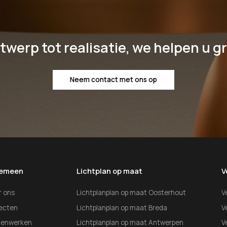
twerp tot realisatie, we helpen u g
Neem contact met ons op
gemeen
Lichtplan op maat
V
r ons
Lichtplanplan op maat Oosterhout
V
jecten
Lichtplanplan op maat Breda
V
enwerken
Lichtplanplan op maat Antwerpen
V