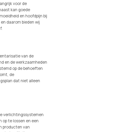
langrijk voor de
arnaast kan goede
rmoeidheid en hoofdpijn bij
n en daarom bieden wij
f.
entarisatie van de
 pand en de werkzaamheden
gestemd op de behoeften
komt, de
ngsplan dat niet alleen
ele verlichtingssystemen
n op te lossen en een
en producten van