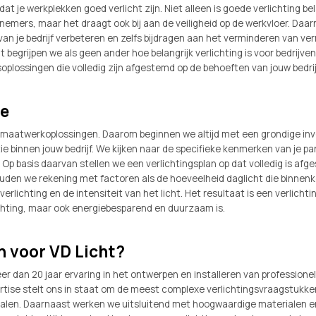
jk dat je werkplekken goed verlicht zijn. Niet alleen is goede verlichting be
knemers, maar het draagt ook bij aan de veiligheid op de werkvloer. Da
 van je bedrijf verbeteren en zelfs bijdragen aan het verminderen van ve
t begrijpen we als geen ander hoe belangrijk verlichting is voor bedrijve
soplossingen die volledig zijn afgestemd op de behoeften van jouw bedrij
ze
in maatwerkoplossingen. Daarom beginnen we altijd met een grondige inv
tie binnen jouw bedrijf. We kijken naar de specifieke kenmerken van je
 Op basis daarvan stellen we een verlichtingsplan op dat volledig is af
 houden we rekening met factoren als de hoeveelheid daglicht die binnen
rlichting en de intensiteit van het licht. Het resultaat is een verlichti
ichting, maar ook energiebesparend en duurzaam is.
 voor VD Licht?
er dan 20 jaar ervaring in het ontwerpen en installeren van profession
ertise stelt ons in staat om de meest complexe verlichtingsvraagstukke
halen. Daarnaast werken we uitsluitend met hoogwaardige materialen 