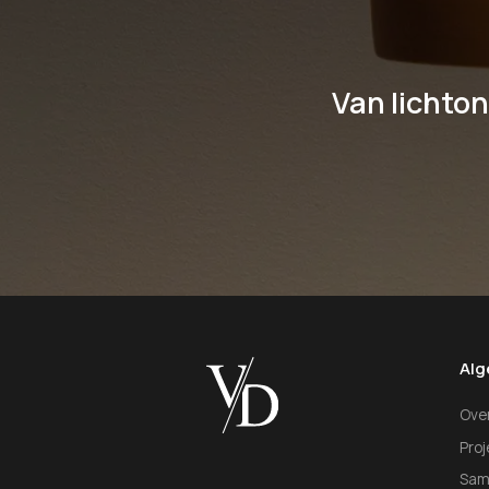
Van lichton
Al
Ove
Pro
Sam