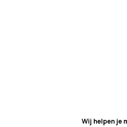
Home
Over ons
Projecten
Verlichting bedrijf
Wij helpen je 