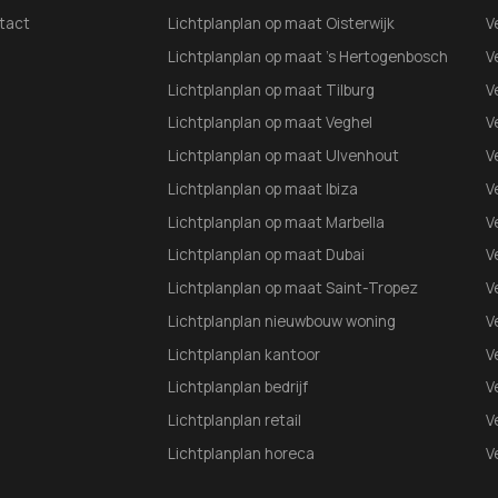
tact
Lichtplanplan op maat Oisterwijk
V
Lichtplanplan op maat 's Hertogenbosch
V
Lichtplanplan op maat Tilburg
V
Lichtplanplan op maat Veghel
V
Lichtplanplan op maat Ulvenhout
V
Lichtplanplan op maat Ibiza
V
Lichtplanplan op maat Marbella
V
Lichtplanplan op maat Dubai
V
Lichtplanplan op maat Saint-Tropez
V
Lichtplanplan nieuwbouw woning
V
Lichtplanplan kantoor
V
Lichtplanplan bedrijf
V
Lichtplanplan retail
V
Lichtplanplan horeca
V