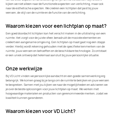
kijken we niet alleen naar de functionele aspecten van verlichting, maar ook
naar de esthetische aspecten. We creëren een lichtplan dat past bij jouw
wensen, de stijl van de ruimte en de functie van de verlichting.
Waarom kiezen voor een lichtplan op maat?
Een goed doordacht lichtplan kan het verschil maken in de uitstraling van een
ruimte. Het zorgt voor de juiste sfeer, benadrukt de mooiste elementen en
creëert een aangename omgeving. Een lichtplan op maat gaat nog een stapje
verder. Hierbij wordt rekening gehouden met de specifieke kenmerken van de
ruimte, jouw wensen en behoeften en de beschikbare technologie. Zo ontstaat
er een uniek ontwerp dat helemaal aansluit bij jouw persoonlijke situatie.
Onze werkwijze
Bij VD Licht vinden we persoonlijke aandacht en een goede samenwerking erg
belangrijk. We komen graag bij je langs om de ruimte te bekijken en jouw wensen
te bespreken. Samen met jou kijken we naar de mogelijkheden en adviseren we
je over de beste oplossingen voor jouw lichtplan op maat. We werken met
hoogwaardige materialen en producten van gerenommeerde merken, zodat we
kwaliteit kunnen garanderen.
Waarom kiezen voor VD Licht?