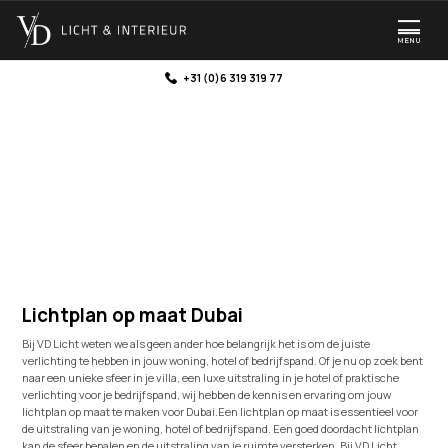
MENU
+31 (0)6 319 319 77
Lichtplan op maat Dubai
Lichtplan op maat Dubai
Bij VD Licht weten we als geen ander hoe belangrijk het is om de juiste
verlichting te hebben in jouw woning, hotel of bedrijfspand. Of je nu op zoek bent
naar een unieke sfeer in je villa, een luxe uitstraling in je hotel of praktische
verlichting voor je bedrijfspand, wij hebben de kennis en ervaring om jouw
lichtplan op maat te maken voor Dubai.Een lichtplan op maat is essentieel voor
de uitstraling van je woning, hotel of bedrijfspand. Een goed doordacht lichtplan
kan de sfeer bepalen en de uitstraling van je ruimte versterken. Bij VD Licht