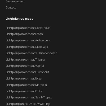
Samenwerken
Contact
Lichtplan op maat
Lichtplanplan op maat Oosterhout
Lichtplanplan op maat Breda
Lichtplanplan op maat Antwerpen
Lichtplanplan op maat Oisterwijk
Lichtplanplan op maat 's Hertogenbosch
Lichtplanplan op maat Tilburg
Lichtplanplan op maat Veghel
Lichtplanplan op maat Ulvenhout
Lichtplanplan op maat Ibiza
Lichtplanplan op maat Marbella
Lichtplanplan op maat Dubai
Lichtplanplan op maat Saint-Tropez
Lichtplanplan nieuwbouw woning