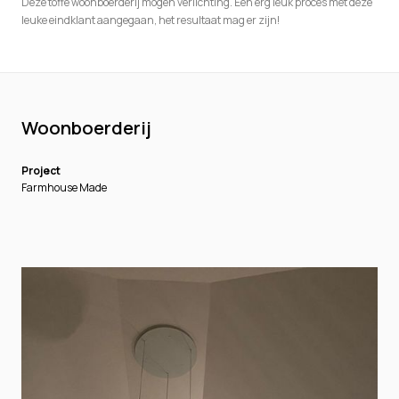
Deze toffe woonboerderij mogen verlichting. Een erg leuk proces met deze
leuke eindklant aangegaan, het resultaat mag er zijn!
Woonboerderij
Project
Farmhouse Made